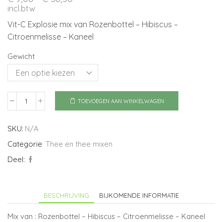
€ 9,00
incl.btw
tot
Vit-C Explosie mix van Rozenbottel – Hibiscus –
€ 38,50
Citroenmelisse – Kaneel
Gewicht
TOEVOEGEN AAN WINKELWAGEN
Vit-
C
Explosie
SKU:
N/A
aantal
Categorie
Thee en thee mixen
Deel:
BESCHRIJVING
BIJKOMENDE INFORMATIE
Mix van : Rozenbottel – Hibiscus – Citroenmelisse – Kaneel