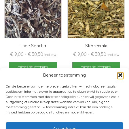
Thee Sencha
Sterrenmix
Prijsklasse:
Prijsklasse:
€
9,00
-
€
38,50
€
9,00
-
€
38,50
incl.btw
incl.btw
€ 9,00
Dit
€ 9,00
Dit
tot
product
tot
pro
OPTIES SELECTEREN
OPTIES SELECTEREN
€ 38,50
heeft
€ 38,50
heef
Beheer toestemming
meerdere
mee
Om de beste ervaringen te bieden, gebruiken wij technologieën zoals
variaties.
varia
cookies om informatie over je apparaat op te slaan en/of te raadplegen.
Deze
Dez
Door in te stemmen met deze technologieën kunnen wij gegevens zoals
optie
opti
surfgedrag of unieke ID's op deze website verwerken. Als je geen
toestemming geeft of uw toestemming intrekt, kan dit een nadelige
kan
kan
invloed hebben op bepaalde functies en mogelijkheden.
gekozen
gek
worden
wor
Accepteren