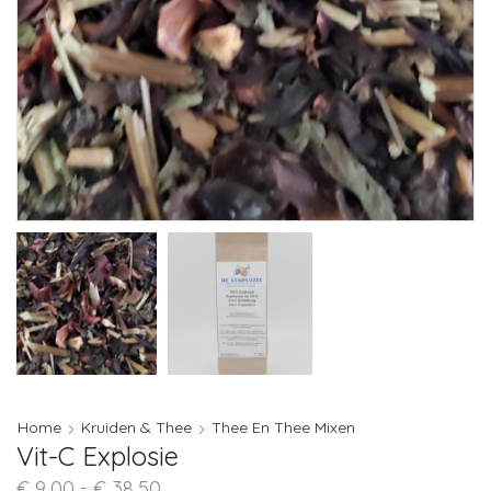
Home
Kruiden & Thee
Thee En Thee Mixen
Vit-C Explosie
Prijsklasse:
€
9,00
-
€
38,50