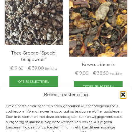
Thee Groene “Special
Gunpowder”
Bosvruchtenmix
Prijsklasse:
€
9,60
-
€
39,00
incl.btw
Prijsklasse:
€
9,00
-
€
38,50
incl.btw
€ 9,60
Dit
€ 9,00
Dit
tot
product
OPTIES SELECTEREN
tot
pro
OPTIES SELECTEREN
€ 39,00
heeft
€ 38,50
heef
Beheer toestemming
meerdere
mee
variaties.
Om de beste ervaringen te bieden, gebruiken wij technologieën zoals
varia
Deze
cookies om informatie over je apparaat op te slaan en/of te raadplegen.
Dez
Door in te stemmen met deze technologieën kunnen wij gegevens zoals
optie
opti
surfgedrag of unieke ID's op deze website verwerken. Als je geen
kan
toestemming geeft of uw toestemming intrekt, kan dit een nadelige
kan
gekozen