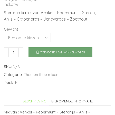
€ 9,00
incl.btw
tot
Sterrenmix mix van Venkel – Pepermunt – Steranijs –
€ 38,50
Anijs – Citroengras – Jeneverbes – Zoethout
Gewicht
TOEVOEGEN AAN WINKELWAGEN
Sterrenmix
aantal
SKU:
N/A
Categorie
Thee en thee mixen
Deel:
BESCHRIJVING
BIJKOMENDE INFORMATIE
Mix van : Venkel – Pepermunt – Steranijs – Anijs –