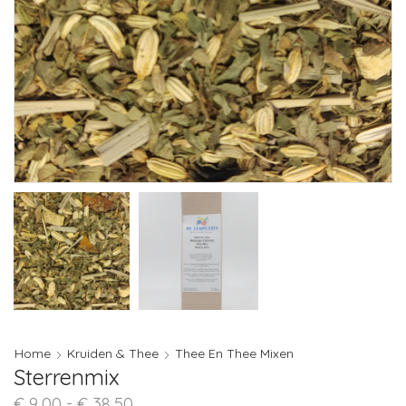
Home
Kruiden & Thee
Thee En Thee Mixen
Sterrenmix
Prijsklasse:
€
9,00
-
€
38,50