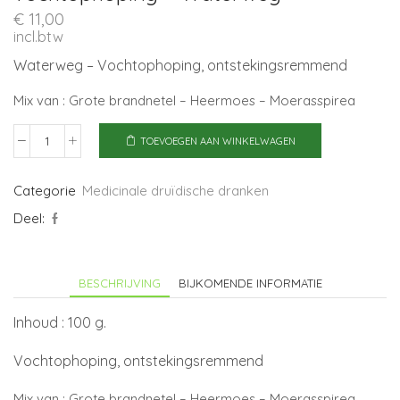
€
11,00
incl.btw
Waterweg – Vochtophoping, ontstekingsremmend
Mix van : Grote brandnetel – Heermoes – Moerasspirea
TOEVOEGEN AAN WINKELWAGEN
Ontstekingsremmend
/
vochtophoping
Categorie
Medicinale druïdische dranken
-
Deel:
Waterweg
aantal
BESCHRIJVING
BIJKOMENDE INFORMATIE
Inhoud : 100 g.
Vochtophoping, ontstekingsremmend
Mix van : Grote brandnetel – Heermoes – Moerasspirea