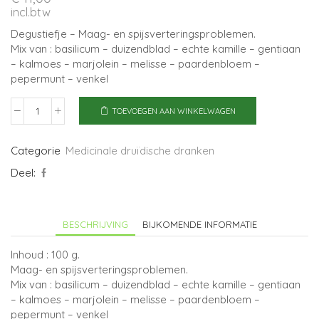
incl.btw
Degustiefje – Maag- en spijsverteringsproblemen.
Mix van : basilicum – duizendblad – echte kamille – gentiaan
– kalmoes – marjolein – melisse – paardenbloem –
pepermunt – venkel
TOEVOEGEN AAN WINKELWAGEN
Spijsvertering
-
Degustiefje
Categorie
Medicinale druïdische dranken
aantal
Deel:
BESCHRIJVING
BIJKOMENDE INFORMATIE
Inhoud : 100 g.
Maag- en spijsverteringsproblemen.
Mix van : basilicum – duizendblad – echte kamille – gentiaan
– kalmoes – marjolein – melisse – paardenbloem –
pepermunt – venkel