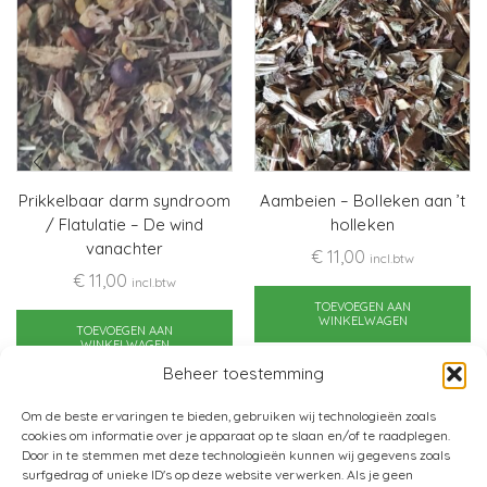
Prikkelbaar darm syndroom
Aambeien – Bolleken aan ’t
/ Flatulatie – De wind
holleken
vanachter
€
11,00
incl.btw
€
11,00
incl.btw
TOEVOEGEN AAN
WINKELWAGEN
TOEVOEGEN AAN
WINKELWAGEN
Beheer toestemming
Om de beste ervaringen te bieden, gebruiken wij technologieën zoals
cookies om informatie over je apparaat op te slaan en/of te raadplegen.
Door in te stemmen met deze technologieën kunnen wij gegevens zoals
surfgedrag of unieke ID's op deze website verwerken. Als je geen