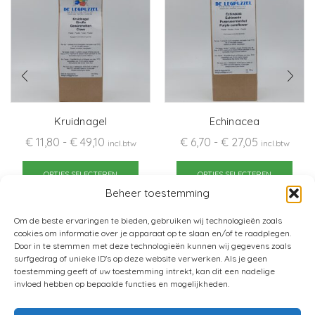
Kruidnagel
Echinacea
Prijsklasse:
Prijsklasse:
€
11,80
-
€
49,10
€
6,70
-
€
27,05
incl.btw
incl.btw
€ 11,80
Dit
€ 6,70
Dit
tot
product
tot
pro
OPTIES SELECTEREN
OPTIES SELECTEREN
€ 49,10
heeft
€ 27,05
heef
Beheer toestemming
meerdere
mee
Om de beste ervaringen te bieden, gebruiken wij technologieën zoals
variaties.
varia
cookies om informatie over je apparaat op te slaan en/of te raadplegen.
Deze
Dez
Door in te stemmen met deze technologieën kunnen wij gegevens zoals
optie
opti
surfgedrag of unieke ID's op deze website verwerken. Als je geen
toestemming geeft of uw toestemming intrekt, kan dit een nadelige
kan
kan
invloed hebben op bepaalde functies en mogelijkheden.
gekozen
gek
worden
wor