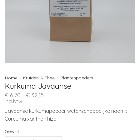
Home
Kruiden & Thee
Plantenpoeders
Kurkuma Javaanse
Prijsklasse:
€
6,70
-
€
32,15
€ 6,70
incl.btw
tot
Javaanse kurkumapoeder wetenschappelijke naam :
€ 32,15
Curcuma xanthorrhiza
Gewicht