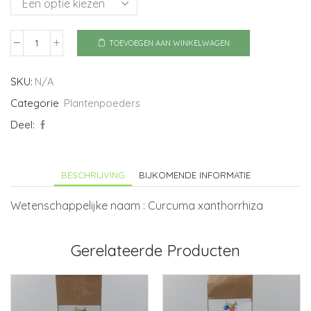
TOEVOEGEN AAN WINKELWAGEN
Kurkuma
Javaanse
aantal
SKU:
N/A
Categorie
Plantenpoeders
Deel:
BESCHRIJVING
BIJKOMENDE INFORMATIE
Wetenschappelijke naam : Curcuma xanthorrhiza
Gerelateerde Producten