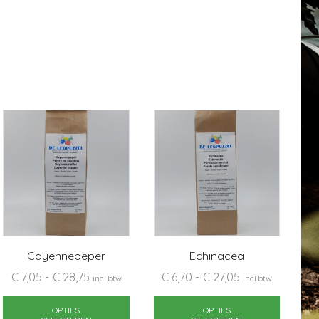
Cayennepeper
Echinacea
Prijsklasse:
Prijsklasse:
€
7,05
-
€
28,75
€
6,70
-
€
27,05
incl.btw
incl.btw
€ 7,05
Dit
€ 6,70
Dit
duct
tot
product
tot
produc
OPTIES
OPTIES