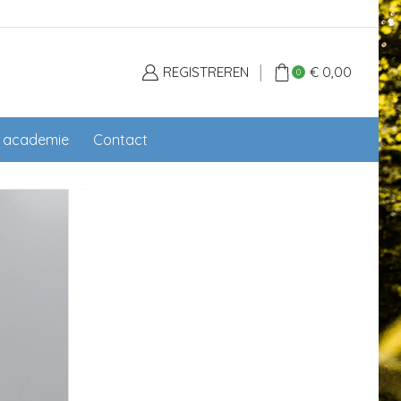
REGISTREREN
€
0,00
0
l academie
Contact