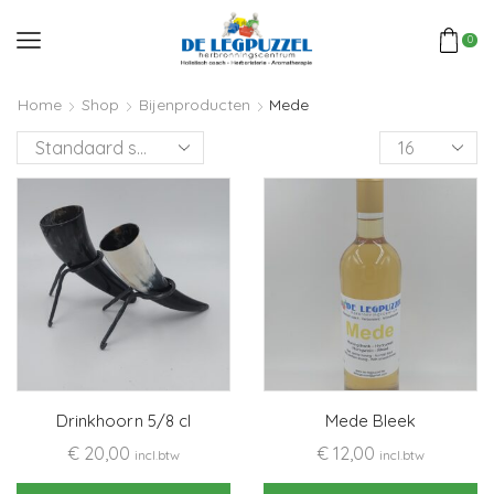
0
Home
Shop
Bijenproducten
Mede
Products
per
page
Drinkhoorn 5/8 cl
Mede Bleek
€
20,00
€
12,00
incl.btw
incl.btw