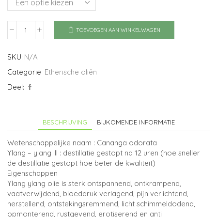
TOEVOEGEN AAN WINKELWAGEN
Ylang
ylang
III
SKU:
N/A
aantal
Categorie
Etherische oliën
Deel:
BESCHRIJVING
BIJKOMENDE INFORMATIE
Wetenschappelijke naam : Cananga odorata
Ylang – ylang III : destillatie gestopt na 12 uren (hoe sneller
de destillatie gestopt hoe beter de kwaliteit)
Eigenschappen
Ylang ylang olie is sterk ontspannend, ontkrampend,
vaatverwijdend, bloeddruk verlagend, pijn verlichtend,
herstellend, ontstekingsremmend, licht schimmeldodend,
opmonterend, rustgevend, erotiserend en anti