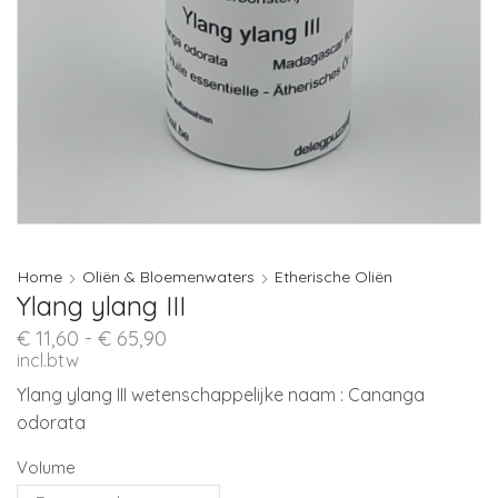
Home
Oliën & Bloemenwaters
Etherische Oliën
Ylang ylang III
Prijsklasse:
€
11,60
-
€
65,90
€ 11,60
incl.btw
tot
Ylang ylang III wetenschappelijke naam : Cananga
€ 65,90
odorata
Volume