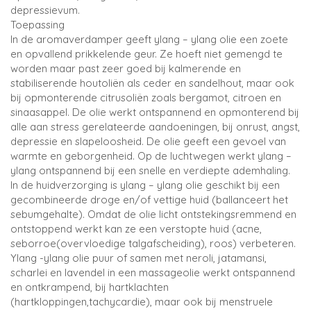
depressievum.
Toepassing
In de aromaverdamper geeft ylang – ylang olie een zoete
en opvallend prikkelende geur. Ze hoeft niet gemengd te
worden maar past zeer goed bij kalmerende en
stabiliserende houtoliën als ceder en sandelhout, maar ook
bij opmonterende citrusoliën zoals bergamot, citroen en
sinaasappel. De olie werkt ontspannend en opmonterend bij
alle aan stress gerelateerde aandoeningen, bij onrust, angst,
depressie en slapeloosheid. De olie geeft een gevoel van
warmte en geborgenheid. Op de luchtwegen werkt ylang –
ylang ontspannend bij een snelle en verdiepte ademhaling.
In de huidverzorging is ylang – ylang olie geschikt bij een
gecombineerde droge en/of vettige huid (ballanceert het
sebumgehalte). Omdat de olie licht ontstekingsremmend en
ontstoppend werkt kan ze een verstopte huid (acne,
seborroe(overvloedige talgafscheiding), roos) verbeteren.
Ylang -ylang olie puur of samen met neroli, jatamansi,
scharlei en lavendel in een massageolie werkt ontspannend
en ontkrampend, bij hartklachten
(hartkloppingen,tachycardie), maar ook bij menstruele