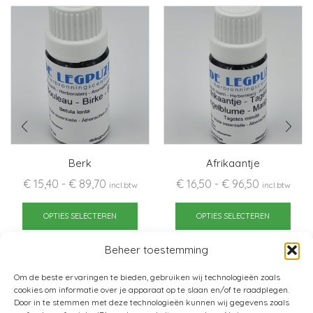
Berk
Afrikaantje
Prijsklasse:
Prijsklasse
€
15,40
-
€
89,70
€
16,50
-
€
96,50
incl.btw
incl.btw
€ 15,40
Dit
€ 16,50
Dit
tot
product
tot
pro
OPTIES SELECTEREN
OPTIES SELECTEREN
€ 89,70
heeft
€ 96,50
heef
Beheer toestemming
meerdere
mee
variaties.
varia
Om de beste ervaringen te bieden, gebruiken wij technologieën zoals
Deze
Dez
cookies om informatie over je apparaat op te slaan en/of te raadplegen.
optie
opti
Door in te stemmen met deze technologieën kunnen wij gegevens zoals