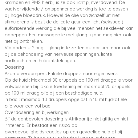
krampen en PMS hierbij is ze ook licht pijnverdovend. De
vaatvervijdende / ontspannende werking is toe te passen
bij hoge bloeddruk. Hoewel de olie van zichzelf uit niet
stimulerend is bezit de delicate geur een licht (seksueel)
euforiserende werking die bij veel mensen het seksleven kan
oppeppen. Een massageolie met ylang -ylang mag hier ook
niet bij ontbreken.
Via baden is Ylang – ylang in te zetten als parfum maar ook
bij de behandeling van nerveuse spanningen, lichte
hartklachten en huidontstekingen.
Dosering
Aroma verdamper : Enkele druppels naar eigen wens
Op de huid : Maximaal 80 druppels op 100 ml draagolie voor
volwassenen bij lokale toediening en maximaal 20 druppels
op 100 ml draag olie bij een beschadigde huid.
In bad : maximaal 10 druppels opgelost in 10 ml hydrofiele
olie voor een vol bad
Overdosering en bijwerkingen
Bij de aanbevolen dosering is Afrikaantje niet giftig en niet
irriterend. Er bestaat een risico op
overgevoeligheidsreacties op een gevoelige huid of bij