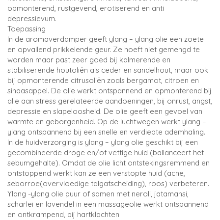
opmonterend, rustgevend, erotiserend en anti
depressievum.
Toepassing
In de aromaverdamper geeft ylang – ylang olie een zoete
en opvallend prikkelende geur. Ze hoeft niet gemengd te
worden maar past zeer goed bij kalmerende en
stabiliserende houtoliën als ceder en sandelhout, maar ook
bij opmonterende citrusoliën zoals bergamot, citroen en
sinaasappel. De olie werkt ontspannend en opmonterend bij
alle aan stress gerelateerde aandoeningen, bij onrust, angst,
depressie en slapeloosheid. De olie geeft een gevoel van
warmte en geborgenheid. Op de luchtwegen werkt ylang –
ylang ontspannend bij een snelle en verdiepte ademhaling.
In de huidverzorging is ylang – ylang olie geschikt bij een
gecombineerde droge en/of vettige huid (ballanceert het
sebumgehalte). Omdat de olie licht ontstekingsremmend en
ontstoppend werkt kan ze een verstopte huid (acne,
seborroe(overvloedige talgafscheiding), roos) verbeteren.
Ylang -ylang olie puur of samen met neroli, jatamansi,
scharlei en lavendel in een massageolie werkt ontspannend
en ontkrampend, bij hartklachten