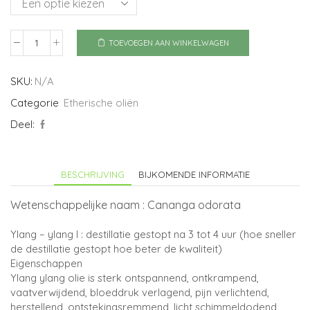
TOEVOEGEN AAN WINKELWAGEN
Ylang
ylang
I
SKU:
N/A
aantal
Categorie
Etherische oliën
Deel:
BESCHRIJVING
BIJKOMENDE INFORMATIE
Wetenschappelijke naam : Cananga odorata
Ylang – ylang I : destillatie gestopt na 3 tot 4 uur (hoe sneller
de destillatie gestopt hoe beter de kwaliteit)
Eigenschappen
Ylang ylang olie is sterk ontspannend, ontkrampend,
vaatverwijdend, bloeddruk verlagend, pijn verlichtend,
herstellend, ontstekingsremmend, licht schimmeldodend,