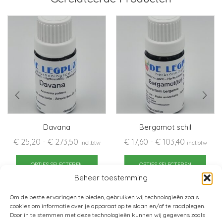
Davana
Bergamot schil
Prijsklasse:
Prijsklasse
€
25,20
-
€
273,50
€
17,60
-
€
103,40
incl.btw
incl.btw
€ 25,20
Dit
€ 17,60
Dit
tot
product
tot
pro
OPTIES SELECTEREN
OPTIES SELECTEREN
€ 273,50
heeft
€ 103,40
heef
Beheer toestemming
meerdere
mee
Om de beste ervaringen te bieden, gebruiken wij technologieën zoals
variaties.
varia
cookies om informatie over je apparaat op te slaan en/of te raadplegen.
Deze
Dez
Door in te stemmen met deze technologieën kunnen wij gegevens zoals