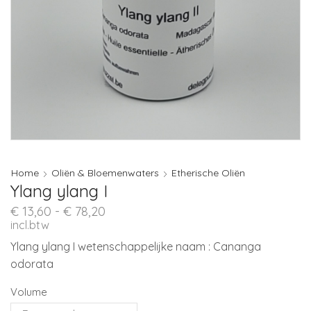
Home
Oliën & Bloemenwaters
Etherische Oliën
Ylang ylang I
Prijsklasse:
€
13,60
-
€
78,20
€ 13,60
incl.btw
tot
Ylang ylang I wetenschappelijke naam : Cananga
€ 78,20
odorata
Volume