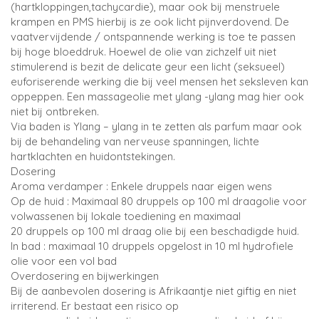
(hartkloppingen,tachycardie), maar ook bij menstruele
krampen en PMS hierbij is ze ook licht pijnverdovend. De
vaatvervijdende / ontspannende werking is toe te passen
bij hoge bloeddruk. Hoewel de olie van zichzelf uit niet
stimulerend is bezit de delicate geur een licht (seksueel)
euforiserende werking die bij veel mensen het seksleven kan
oppeppen. Een massageolie met ylang -ylang mag hier ook
niet bij ontbreken.
Via baden is Ylang – ylang in te zetten als parfum maar ook
bij de behandeling van nerveuse spanningen, lichte
hartklachten en huidontstekingen.
Dosering
Aroma verdamper : Enkele druppels naar eigen wens
Op de huid : Maximaal 80 druppels op 100 ml draagolie voor
volwassenen bij lokale toediening en maximaal
20 druppels op 100 ml draag olie bij een beschadigde huid.
In bad : maximaal 10 druppels opgelost in 10 ml hydrofiele
olie voor een vol bad
Overdosering en bijwerkingen
Bij de aanbevolen dosering is Afrikaantje niet giftig en niet
irriterend. Er bestaat een risico op