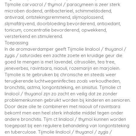
Tijmolie carvacrol / thymol / paracymeen is zeer sterk
microben dodend, antibacterieel, schimmeldodend,
antiviraal, ontstekingsremmend, slijmoplossend,
slijmafdrijvend, doorbloeding bevorderend, antioxidant,
tonicum, concentratie bevorderend, opwekkend,
versterkend en stimulerend.
Toepassing
In de aromaverdamper geeft Tijmolie linalool / thuyanol /
zygis / saturoides een zachte zoete en kruidige geur die
goed te mengen is met lavendel, citrusoliën, tea tree,
jeneverbes, ravintsara, niaouli, rozemarijn en marjolein.
Tijmolie is te gebruiken bij chronische en steeds weer
terugkerende luchtwegeninfecties zoals verkoudheden,
bronchitis, astma, longontsteking, en sinisitus. Tijmolie ct
linalool / thuyanol zijn zo zacht en veilig dat ze zonder
problemenkunnen gebruikt worden bij kinderen en senioren.
Door deze olie te combineren met niaouli of ravintsara
bekomt men een heel sterk inhalatie middel tegen onder
andere bronchitis. Tijm ct linalool / thymol kunnen worden
toegepast bij een reguliere behandeling van longontsteking
en tuberculose. Tijmolie linalool / thuyanol / zygis /