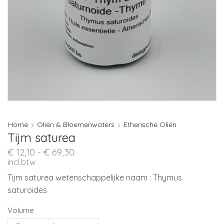
Home
Oliën & Bloemenwaters
Etherische Oliën
Tijm saturea
Prijsklasse:
€
12,10
-
€
69,30
€ 12,10
incl.btw
tot
Tijm saturea wetenschappelijke naam : Thymus
€ 69,30
saturoides
Volume