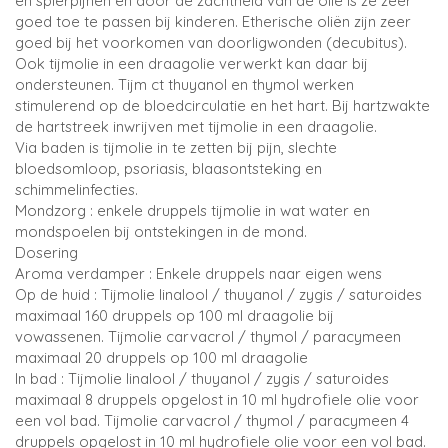
en spierpijnen en door de zachtheid van de olie is ze zeer
goed toe te passen bij kinderen. Etherische oliën zijn zeer
goed bij het voorkomen van doorligwonden (decubitus).
Ook tijmolie in een draagolie verwerkt kan daar bij
ondersteunen. Tijm ct thuyanol en thymol werken
stimulerend op de bloedcirculatie en het hart. Bij hartzwakte
de hartstreek inwrijven met tijmolie in een draagolie.
Via baden is tijmolie in te zetten bij pijn, slechte
bloedsomloop, psoriasis, blaasontsteking en
schimmelinfecties.
Mondzorg : enkele druppels tijmolie in wat water en
mondspoelen bij ontstekingen in de mond.
Dosering
Aroma verdamper : Enkele druppels naar eigen wens
Op de huid : Tijmolie linalool / thuyanol / zygis / saturoides
maximaal 160 druppels op 100 ml draagolie bij
vowassenen. Tijmolie carvacrol / thymol / paracymeen
maximaal 20 druppels op 100 ml draagolie
In bad : Tijmolie linalool / thuyanol / zygis / saturoides
maximaal 8 druppels opgelost in 10 ml hydrofiele olie voor
een vol bad. Tijmolie carvacrol / thymol / paracymeen 4
druppels opgelost in 10 ml hydrofiele olie voor een vol bad.