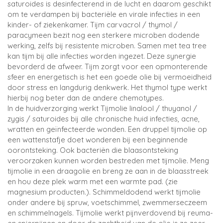
saturoides is desinfecterend in de lucht en daarom geschikt
om te verdampen bij bacteriële en virale infecties in een
kinder- of ziekenkamer. Tijm carvacrol / thymol /
paracymeen bezit nog een sterkere microben dodende
werking, zelfs bij resistente microben. Samen met tea tree
kan tijm bij alle infecties worden ingezet. Deze synergie
bevorderd de afweer. Tijm zorgt voor een opmonterende
sfeer en energetisch is het een goede olie bij vermoeidheid
door stress en langdurig denkwerk. Het thymol type werkt
hierbij nog beter dan de andere chemotypes.
In de huidverzorging werkt Tijmolie linalool / thuyanol /
zygis / saturoides bij alle chronische huid infecties, acne,
wratten en geïnfecteerde wonden. Een druppel tijmolie op
een wattenstafje doet wonderen bij een beginnende
oorontsteking. Ook bacteriën die blaasontsteking
veroorzaken kunnen worden bestreden met tijmolie. Meng
tijmolie in een draagolie en breng ze aan in de blaasstreek
en hou deze plek warm met een warmte pad. (zie
magnesium producten.). Schimmeldodend werkt tijmolie
onder andere bij spruw, voetschimmel, zwemmerseczeem
en schimmelnagels. Tijmolie werkt pijnverdovend bij reuma-