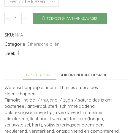
TOEVOEGEN AAN WINKELWAGEN
Tijm
saturea
aantal
SKU:
N/A
Categorie
Etherische oliën
Deel:
BESCHRIJVING
BIJKOMENDE INFORMATIE
Wetenschappelijke naam : Thymus saturoides
Eigenschappen
Tijmolie linalool / thuyanol / zygis / saturoides is anti
bacterieel, antiviraal, sterk schimmeldodend,
ontstekingsremmend, pijn verdovend, immuniteit
stimulerend, licht hoest werend, tonicum (longen,
zenuwstelsel, hart), spijsverteringsaandoeningen,
regulerend, versterkend, ontspannend en opmonterend.