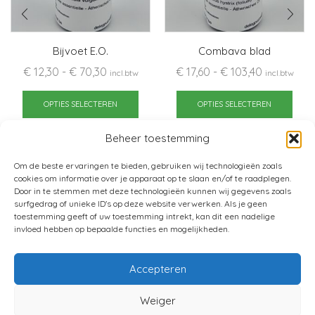
Bijvoet E.O.
Combava blad
Prijsklasse:
Prijsklasse
€
12,30
-
€
70,30
€
17,60
-
€
103,40
incl.btw
incl.btw
€ 12,30
Dit
€ 17,60
Dit
tot
product
tot
pro
OPTIES SELECTEREN
OPTIES SELECTEREN
€ 70,30
heeft
€ 103,40
heef
Beheer toestemming
meerdere
mee
variaties.
varia
Om de beste ervaringen te bieden, gebruiken wij technologieën zoals
Deze
Dez
cookies om informatie over je apparaat op te slaan en/of te raadplegen.
optie
opti
Door in te stemmen met deze technologieën kunnen wij gegevens zoals
surfgedrag of unieke ID's op deze website verwerken. Als je geen
kan
kan
toestemming geeft of uw toestemming intrekt, kan dit een nadelige
gekozen
gek
invloed hebben op bepaalde functies en mogelijkheden.
worden
wor
op
op
Accepteren
de
de
productpagina
pro
Home
Verkoopsvoorwaarden
Weiger