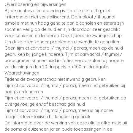
Overdosering en bijwerkingen
Bij de aanbevolen dosering is tijmolie niet giftig, niet
irriterend en niet sensibiliserend. De linalool / thuyanol
tijmolie met hun hoog gehalte aan alcoholen en esters zijn
zacht en veilig op de huid en zijn daardoor zeer geschikt
voor senioren en kinderen. Ook tijdens de zwangerschap
zijn deze oliën zonder problemen uitwendig te gebruiken.
Geen tijm ct carvacrol / thymol / paracymeen op de huid
gebruiken bij jonge kinderen. Tijm ct carvacrol / thymol /
paracymeen kunnen huid irritaties veroorzaken bij hogere
verdunningen dan 20 druppels op 100 ml draagolie
Waarschuwingen
Tijdens de zwangerschap niet inwendig gebruiken.
Tijm ct carvacrol / thymol / paracymeen niet gebruiken bij
baby’s en kinderen
Tijm ct carvacrol / thymol / paracymeen niet gebruiken op
overgevoelige en/of beschadigde huid
Tijm ct carvacrol / thymol / paracymeen is bij iname
mogelijk levertoxisch bij langdurig gebruik
De informatie over de werking van deze olie is afkomstig uit
de soms al duizenden jaren oude toepassingen in de