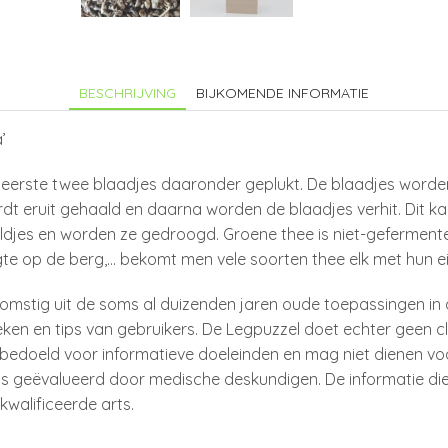
BESCHRIJVING
BIJKOMENDE INFORMATIE
’
eerste twee blaadjes daaronder geplukt. De blaadjes worden
t eruit gehaald en daarna worden de blaadjes verhit. Dit ka
aldjes en worden ze gedroogd. Groene thee is niet-gefermente
hoogte op de berg,… bekomt men vele soorten thee elk met hun 
komstig uit de soms al duizenden jaren oude toepassingen in 
n en tips van gebruikers. De Legpuzzel doet echter geen cl
nd bedoeld voor informatieve doeleinden en mag niet dienen vo
 is geëvalueerd door medische deskundigen. De informatie die
walificeerde arts.