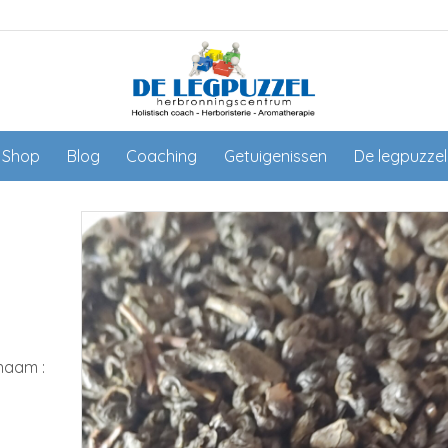
Shop
Blog
Coaching
Getuigenissen
De legpuzze
naam :