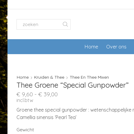
SEARCH
INPUT
Home
Over ons
Home
Kruiden & Thee
Thee En Thee Mixen
Thee Groene “Special Gunpowder”
Prijsklasse:
€
9,60
-
€
39,00
€ 9,60
incl.btw
tot
Groene thee special gunpowder : wetenschappelijke 
€ 39,00
Camellia sinensis ‘Pearl Tea’
Gewicht