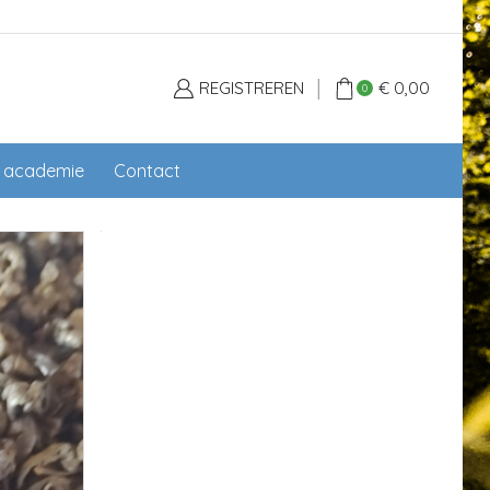
REGISTREREN
€
0,00
0
l academie
Contact