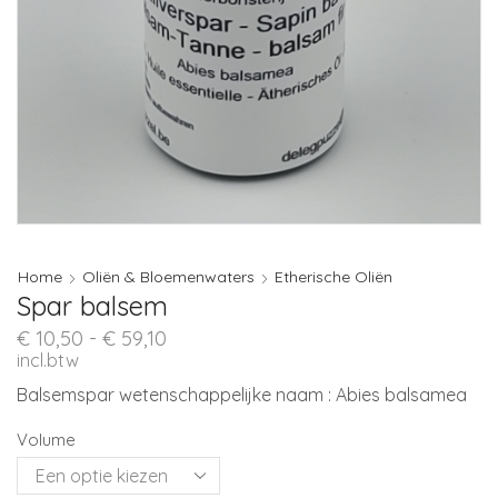
Home
Oliën & Bloemenwaters
Etherische Oliën
Spar balsem
Prijsklasse:
€
10,50
-
€
59,10
€ 10,50
incl.btw
tot
Balsemspar wetenschappelijke naam : Abies balsamea
€ 59,10
Volume