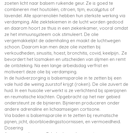
zoeten licht naar balsem ruikende geur. Ze is goed te
combineren met houtoliën, citroen, tijm, eucalyptus of
lavendel. Alle sparrenoliën hebben hun sterkste werking via
verdamping. Alle ziektekiemen in de lucht worden gedood
en daarom hoort ze thuis in een ziekenkamer, vooral omdat
ze het immuunsysteem ook stimuleert. De olie
vergemakkelijkt de ademhaling en maakt de luchtwegen
schoon. Daarom kan men deze olie inzetten bij
verkoudheden, sinusitis, hoest, bronchitis, covid, keelpijn.. Ze
bevordert het losmaken en uitscheiden van slijmen en remt
de ontsteking. Na een lange arbeidsdag verfrist en
motiveert deze olie bij verdamping.
In de huidverzorging is balsemsparolie in te zetten bij een
vale huid die weinig zuurstof krijgt (roken). De olie zuivert de
huid. In een huisolie verwerkt is ze verlichtend bij spierpijnen
en reumatische klachten. Opgebracht op het nier gebied
ondersteunt ze de bijnieren. Bijnieren produceren onder
andere adrenaline en lichaamseigen cortisone.
Via baden is balsemsparolie in te zetten bij reumatische
pijnen, jicht, doorbloedingsstoornissen, en vermoeidheid.
Dosering