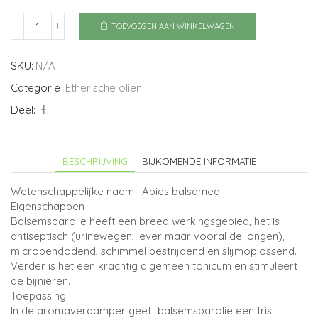
TOEVOEGEN AAN WINKELWAGEN
Spar
balsem
aantal
SKU:
N/A
Categorie
Etherische oliën
Deel:
BESCHRIJVING
BIJKOMENDE INFORMATIE
Wetenschappelijke naam : Abies balsamea
Eigenschappen
Balsemsparolie heeft een breed werkingsgebied, het is
antiseptisch (urinewegen, lever maar vooral de longen),
microbendodend, schimmel bestrijdend en slijmoplossend.
Verder is het een krachtig algemeen tonicum en stimuleert
de bijnieren.
Toepassing
In de aromaverdamper geeft balsemsparolie een fris