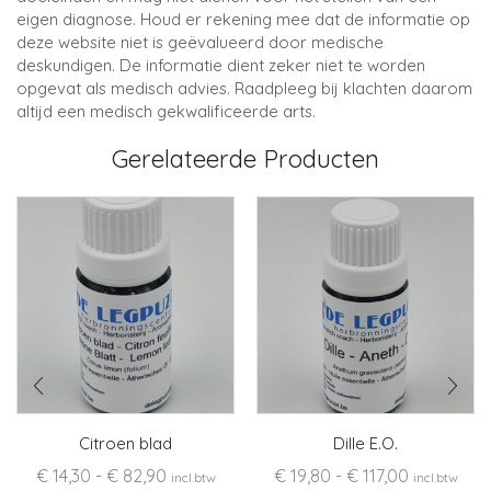
eigen diagnose. Houd er rekening mee dat de informatie op
deze website niet is geëvalueerd door medische
deskundigen. De informatie dient zeker niet te worden
opgevat als medisch advies. Raadpleeg bij klachten daarom
altijd een medisch gekwalificeerde arts.
Gerelateerde Producten
Citroen blad
Dille E.O.
Prijsklasse:
Prijsklasse
€
14,30
-
€
82,90
€
19,80
-
€
117,00
incl.btw
incl.btw