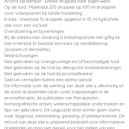
Aroma verdamper : Enkele druppels naar eigen wens
Op de huid : Maximaal 200 druppels op 100 ml draagolie
voor volwassenen bij lokale toediening
In bad : maximaal 10 druppels opgelost in 10 ml hydrofiele
olie voor een vol bad
Overdosering en bijwerkingen
Bij de aanbevolen dosering is balsemsparolie niet giftig en
niet irriterend. Er bestaat een kans op sensibilisering
(eczeem of dermatitis).
Waarschuwingen
Niet gebruiken op overgevoelige en/of beschadigde huid
Niet gebruiken op de huid bij allergische huidaandoeningen
Niet gebruiken op de huid bij prostaatkanker
Gebruik vermijden tijdens een astma aanval
De informatie over de werking van deze olie is afkomstig uit
de soms al duizenden jaren oude toepassingen in de
aromatherapie, de publicaties van therapeuten,
homeopathische artsen, wetenschappelijke onderzoeken en
tips van gebruikers. De Legpuzzel doet echter geen claims
over diagnose, behandeling, genezing of ziektepreventie. De
inhoud van deze site is uitsluitend bedoeld voor informatieve
doeleinden en mag niet dienen voor het stellen van een