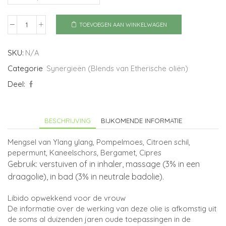
TOEVOEGEN AAN WINKELWAGEN
Sesam
open
u
SKU:
N/A
aantal
Categorie
Synergieën (Blends van Etherische oliën)
Deel:
BESCHRIJVING
BIJKOMENDE INFORMATIE
Mengsel van Ylang ylang, Pompelmoes, Citroen schil,
pepermunt, Kaneelschors, Bergamet, Cipres
Gebruik: verstuiven of in inhaler, massage (3% in een
draagolie), in bad (3% in neutrale badolie).
Libido opwekkend voor de vrouw
De informatie over de werking van deze olie is afkomstig uit
de soms al duizenden jaren oude toepassingen in de