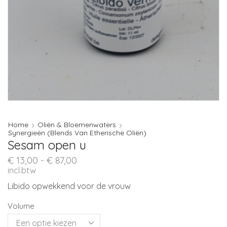
Home
Oliën & Bloemenwaters
Synergieën (Blends Van Etherische Oliën)
Sesam open u
Prijsklasse:
€
13,00
-
€
87,00
€ 13,00
incl.btw
tot
Libido opwekkend voor de vrouw
€ 87,00
Volume