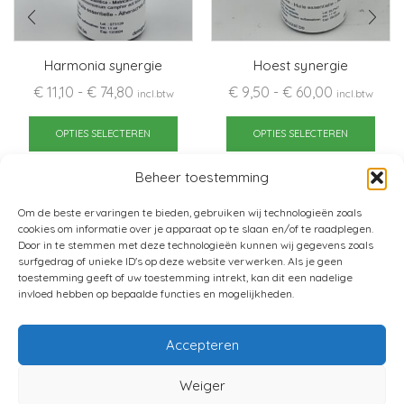
Harmonia synergie
Hoest synergie
Prijsklasse:
Prijsklasse:
€
11,10
-
€
74,80
€
9,50
-
€
60,00
incl.btw
incl.btw
€ 11,10
Dit
€ 9,50
Dit
tot
product
tot
pro
OPTIES SELECTEREN
OPTIES SELECTEREN
€ 74,80
heeft
€ 60,00
heef
meerdere
mee
Beheer toestemming
variaties.
varia
Om de beste ervaringen te bieden, gebruiken wij technologieën zoals
Deze
Dez
cookies om informatie over je apparaat op te slaan en/of te raadplegen.
optie
opti
Door in te stemmen met deze technologieën kunnen wij gegevens zoals
surfgedrag of unieke ID's op deze website verwerken. Als je geen
kan
kan
toestemming geeft of uw toestemming intrekt, kan dit een nadelige
gekozen
gek
invloed hebben op bepaalde functies en mogelijkheden.
worden
wor
op
op
Accepteren
de
de
productpagina
pro
Home
Verkoopsvoorwaarden
Weiger