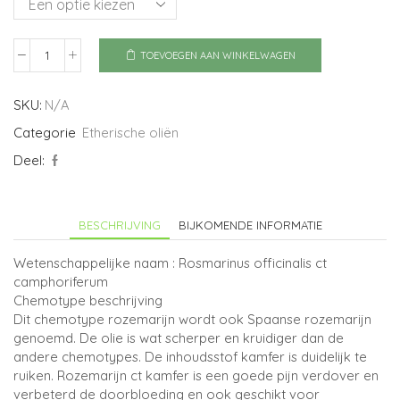
TOEVOEGEN AAN WINKELWAGEN
Rozemarijn
ct
kamfer
SKU:
N/A
aantal
Categorie
Etherische oliën
Deel:
BESCHRIJVING
BIJKOMENDE INFORMATIE
Wetenschappelijke naam : Rosmarinus officinalis ct
camphoriferum
Chemotype beschrijving
Dit chemotype rozemarijn wordt ook Spaanse rozemarijn
genoemd. De olie is wat scherper en kruidiger dan de
andere chemotypes. De inhoudsstof kamfer is duidelijk te
ruiken. Rozemarijn ct kamfer is een goede pijn verdover en
verbeterd de doorbloeding en ook geschikt voor