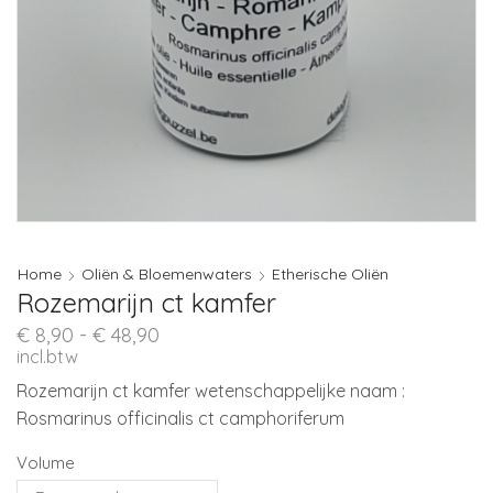
Home
Oliën & Bloemenwaters
Etherische Oliën
Rozemarijn ct kamfer
Prijsklasse:
€
8,90
-
€
48,90
€ 8,90
incl.btw
tot
Rozemarijn ct kamfer wetenschappelijke naam :
€ 48,90
Rosmarinus officinalis ct camphoriferum
Volume