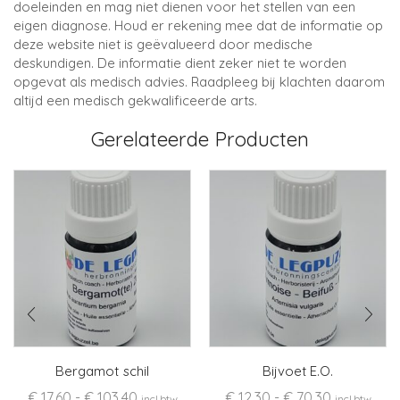
doeleinden en mag niet dienen voor het stellen van een
eigen diagnose. Houd er rekening mee dat de informatie op
deze website niet is geëvalueerd door medische
deskundigen. De informatie dient zeker niet te worden
opgevat als medisch advies. Raadpleeg bij klachten daarom
altijd een medisch gekwalificeerde arts.
Gerelateerde Producten
Bergamot schil
Bijvoet E.O.
Prijsklasse:
Prijsklasse
€
17,60
-
€
103,40
€
12,30
-
€
70,30
incl.btw
incl.btw