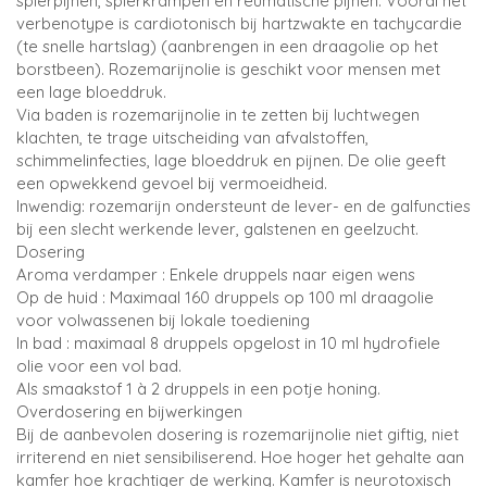
spierpijnen, spierkrampen en reumatische pijnen. Vooral het
verbenotype is cardiotonisch bij hartzwakte en tachycardie
(te snelle hartslag) (aanbrengen in een draagolie op het
borstbeen). Rozemarijnolie is geschikt voor mensen met
een lage bloeddruk.
Via baden is rozemarijnolie in te zetten bij luchtwegen
klachten, te trage uitscheiding van afvalstoffen,
schimmelinfecties, lage bloeddruk en pijnen. De olie geeft
een opwekkend gevoel bij vermoeidheid.
Inwendig: rozemarijn ondersteunt de lever- en de galfuncties
bij een slecht werkende lever, galstenen en geelzucht.
Dosering
Aroma verdamper : Enkele druppels naar eigen wens
Op de huid : Maximaal 160 druppels op 100 ml draagolie
voor volwassenen bij lokale toediening
In bad : maximaal 8 druppels opgelost in 10 ml hydrofiele
olie voor een vol bad.
Als smaakstof 1 à 2 druppels in een potje honing.
Overdosering en bijwerkingen
Bij de aanbevolen dosering is rozemarijnolie niet giftig, niet
irriterend en niet sensibiliserend. Hoe hoger het gehalte aan
kamfer hoe krachtiger de werking. Kamfer is neurotoxisch