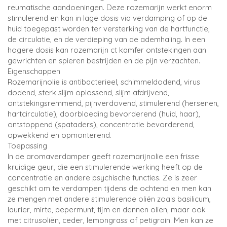
reumatische aandoeningen. Deze rozemarijn werkt enorm
stimulerend en kan in lage dosis via verdamping of op de
huid toegepast worden ter versterking van de hartfunctie,
de circulatie, en de verdieping van de ademhaling. In een
hogere dosis kan rozemarijn ct kamfer ontstekingen aan
gewrichten en spieren bestrijden en de pijn verzachten.
Eigenschappen
Rozemarijnolie is antibacterieel, schimmeldodend, virus
dodend, sterk slijm oplossend, slijm afdrijvend,
ontstekingsremmend, pijnverdovend, stimulerend (hersenen,
hartcirculatie), doorbloeding bevorderend (huid, haar),
ontstoppend (spataders), concentratie bevorderend,
opwekkend en opmonterend.
Toepassing
In de aromaverdamper geeft rozemarijnolie een frisse
kruidige geur, die een stimulerende werking heeft op de
concentratie en andere psychische functies. Ze is zeer
geschikt om te verdampen tijdens de ochtend en men kan
ze mengen met andere stimulerende oliën zoals basilicum,
laurier, mirte, pepermunt, tijm en dennen oliën, maar ook
met citrusoliën, ceder, lemongrass of petigrain. Men kan ze