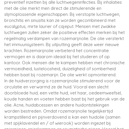
preventief inzetten bij alle luchtwegeninfecties. Bij inhalaties
met de olie merkt men direct de stimulerende en
slijmoplossende eigenschappen. Bij verstopte luchtwegen,
bronchitis en sinusitis kan ze worden gecombineerd met
eucalyptus, mirte laurier of cajeput. Mensen met zwakke
luchtwegen zullen zeker de positieve effecten merken bij het
regelmatig verdampen van rozemarijnolie. De olie versterkt
het immuunsysteem. Bij uitputting geeft deze weer nieuwe
krachten. Rozemarijnolie verbeterd het concentratie
vermogen en is daarom ideaal bij het studeren of op
kantoor. Ook mensen die te kampen hebben met chronische
vermoeidheid, lusteloosheid, duizeligheid of somberheid
hebben baat bij rozemarijn. De olie werkt opmonterend.
In de huidverzorging is rozemarijnolie stimulerend voor de
circulatie en verwarmd ze de huid. Vooral een slecht
doorbloede huid, een vette huid, vet haar, oedeemweefsel,
koude handen en voeten hebben baat bij het gebruik van de
olie. Acne, huidabcessen en andere huidontstekingen
worden bestreden. Omdat rozemarijnolie tegelijkertijd
krampstillend en pijnverdovend is kan een huidolie (samen
met spijklavendel en / of wierook) worden ingezet bij