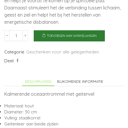
en helpt je vooruit te komen op je spirituele pad.
Daarnaast stimuleert het de verbinding tussen lichaam,
geest en ziel en helpt het bij het herstellen van
energetische disbalansen.
TOEVOEGEN AAN WINKELWAGEN
Ocean
Drum
met
Categorie
Geschenken voor alle gelegenheden
natuurlijk
Deel:
vel
"Triskelion"
30
BESCHRIJVING
BIJKOMENDE INFORMATIE
cm
aantal
Kalmerende oceaantrommel met geitenvel
Materiaal: hout
Diameter: 30 cm
Vulling: staalkorrel
Geitenleer aan beide zijden