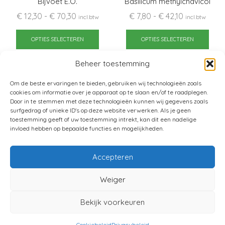
Bijvoet E.O.
Basilicum methylchavicol
Prijsklasse:
Prijsklasse:
€
12,30
-
€
70,30
€
7,80
-
€
42,10
incl.btw
incl.btw
€ 12,30
Dit
€ 7,80
Dit
tot
product
tot
pro
OPTIES SELECTEREN
OPTIES SELECTEREN
€ 70,30
heeft
€ 42,10
heef
Beheer toestemming
meerdere
mee
variaties.
varia
Om de beste ervaringen te bieden, gebruiken wij technologieën zoals
Deze
Dez
cookies om informatie over je apparaat op te slaan en/of te raadplegen.
optie
opti
Door in te stemmen met deze technologieën kunnen wij gegevens zoals
surfgedrag of unieke ID's op deze website verwerken. Als je geen
kan
kan
toestemming geeft of uw toestemming intrekt, kan dit een nadelige
gekozen
gek
invloed hebben op bepaalde functies en mogelijkheden.
worden
wor
op
op
Accepteren
de
de
productpagina
pro
Home
Verkoopsvoorwaarden
Weiger
Privacybeleid
Cookiebeleid (EU)
Contact
Bekijk voorkeuren
Facebook
Instagram
Cookiebeleid
Privacybeleid