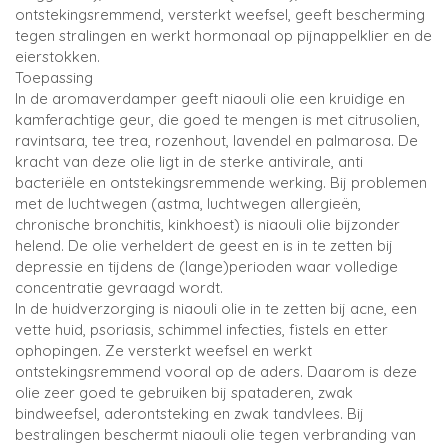
ontstekingsremmend, versterkt weefsel, geeft bescherming
tegen stralingen en werkt hormonaal op pijnappelklier en de
eierstokken.
Toepassing
In de aromaverdamper geeft niaouli olie een kruidige en
kamferachtige geur, die goed te mengen is met citrusolien,
ravintsara, tee trea, rozenhout, lavendel en palmarosa. De
kracht van deze olie ligt in de sterke antivirale, anti
bacteriële en ontstekingsremmende werking. Bij problemen
met de luchtwegen (astma, luchtwegen allergieën,
chronische bronchitis, kinkhoest) is niaouli olie bijzonder
helend. De olie verheldert de geest en is in te zetten bij
depressie en tijdens de (lange)perioden waar volledige
concentratie gevraagd wordt.
In de huidverzorging is niaouli olie in te zetten bij acne, een
vette huid, psoriasis, schimmel infecties, fistels en etter
ophopingen. Ze versterkt weefsel en werkt
ontstekingsremmend vooral op de aders. Daarom is deze
olie zeer goed te gebruiken bij spataderen, zwak
bindweefsel, aderontsteking en zwak tandvlees. Bij
bestralingen beschermt niaouli olie tegen verbranding van