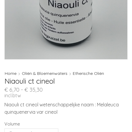
Home
Oliën & Bloemenwaters
Etherische Oliën
Niaouli ct cineol
Prijsklasse:
€
6,70
-
€
35,30
€ 6,70
incl.btw
tot
Niaouli ct cineol wetenschappelijke naam : Melaleuca
€ 35,30
quinquenervia var cineol
Volume