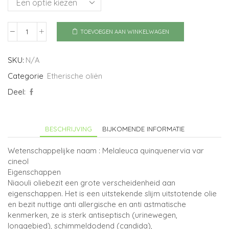
TOEVOEGEN AAN WINKELWAGEN
Niaouli
ct
cineol
SKU:
N/A
aantal
Categorie
Etherische oliën
Deel:
BESCHRIJVING
BIJKOMENDE INFORMATIE
Wetenschappelijke naam : Melaleuca quinquenervia var
cineol
Eigenschappen
Niaouli oliebezit een grote verscheidenheid aan
eigenschappen. Het is een uitstekende slijm uitstotende olie
en bezit nuttige anti allergische en anti astmatische
kenmerken, ze is sterk antiseptisch (urinewegen,
longgebied), schimmeldodend (candida),