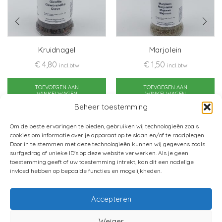
Kruidnagel
Marjolein
€
4,80
€
1,50
incl.btw
incl.btw
TOEVOEGEN AAN
TOEVOEGEN AAN
WINKELWAGEN
WINKELWAGEN
Beheer toestemming
Om de beste ervaringen te bieden, gebruiken wij technologieën zoals
cookies om informatie over je apparaat op te slaan en/of te raadplegen.
Door in te stemmen met deze technologieën kunnen wij gegevens zoals
surfgedrag of unieke ID's op deze website verwerken. Als je geen
toestemming geeft of uw toestemming intrekt, kan dit een nadelige
invloed hebben op bepaalde functies en mogelijkheden.
Accepteren
Home
Verkoopsvoorwaarden
Weiger