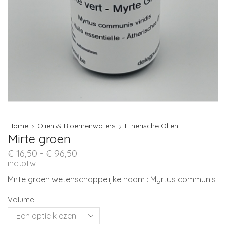
Home
Oliën & Bloemenwaters
Etherische Oliën
Mirte groen
Prijsklasse:
€
16,50
-
€
96,50
€ 16,50
incl.btw
tot
Mirte groen wetenschappelijke naam : Myrtus communis
€ 96,50
Volume