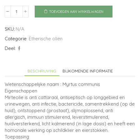
TOEVOEGEN AAN WINKELWAGEN
Mirte
groen
aantal
SKU:
N/A
Categorie
Etherische oliën
Deel:
BESCHRIJVING
BIJKOMENDE INFORMATIE
Wetenschappelijke naam : Myrtus communis
Eigenschappen
Mirteolie is anti cattaraal, antiseptisch op longgebied en
urinewegen, anti infectie, bactericide, samentrekkend (op de
huid), ontstoppend (prostaat), slijmoplossend, anti
allergisch, immuun stimulerend, leverstimulerend,
huidversterkend, licht kalmerend (in lage dosis) en heeft een
homonale werking op schildklier en eierstokken.
Toepassing