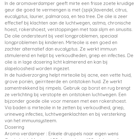
In de aromaverdamper geeft mirte een frisse zoete kruidige
geur die goed te vermengen is met (spijk)lavendel, citrus,
eucalyptus, laurier, palmarosa, en tea tree. De olie is zeer
effectief bij klachten aan de luchtwegen, astma, chronische
hoest, rokershoest, verstoppingen met taai slijm en sinusitis.
De olie ondersteunt bij veel longproblemen, speciaal
longproblemen bij kinderen. Mirteolie is een goed en
zachter alternatief dan eucalyptus. Ze werkt immuun
stimulerend en helpt bij verkoudheden, griep en infecties. De
olie is in lage dosering licht kalmerend en kan bij
slapeloosheid worden ingezet.
In de huidverzorging helpt mirteolie bij acne, een vette huid,
grove poriën, geïrriteerde en ontstoken huid. Ze werkt
samentrekkend bij rimpels. Gebruik op borst en rug brengt
ze verlichting bij verstopte en ontstoken luchtwegen. Een
bijzonder goede olie voor mensen met een rokershoest.
Via baden is mirteolie in te zetten bij verkoudheid, griep,
urineweg infecties, luchtwegenklachten en bij versterking
van het immuunsysteem.
Dosering
Aroma verdamper : Enkele druppels naar eigen wens