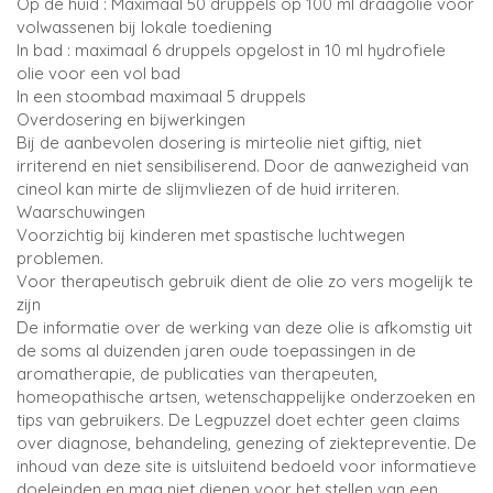
Op de huid : Maximaal 50 druppels op 100 ml draagolie voor
volwassenen bij lokale toediening
In bad : maximaal 6 druppels opgelost in 10 ml hydrofiele
olie voor een vol bad
In een stoombad maximaal 5 druppels
Overdosering en bijwerkingen
Bij de aanbevolen dosering is mirteolie niet giftig, niet
irriterend en niet sensibiliserend. Door de aanwezigheid van
cineol kan mirte de slijmvliezen of de huid irriteren.
Waarschuwingen
Voorzichtig bij kinderen met spastische luchtwegen
problemen.
Voor therapeutisch gebruik dient de olie zo vers mogelijk te
zijn
De informatie over de werking van deze olie is afkomstig uit
de soms al duizenden jaren oude toepassingen in de
aromatherapie, de publicaties van therapeuten,
homeopathische artsen, wetenschappelijke onderzoeken en
tips van gebruikers. De Legpuzzel doet echter geen claims
over diagnose, behandeling, genezing of ziektepreventie. De
inhoud van deze site is uitsluitend bedoeld voor informatieve
doeleinden en mag niet dienen voor het stellen van een