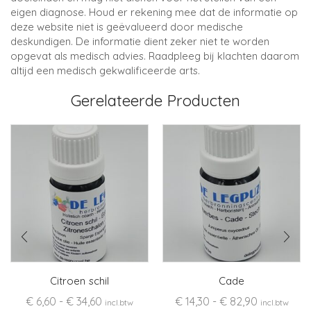
eigen diagnose. Houd er rekening mee dat de informatie op
deze website niet is geëvalueerd door medische
deskundigen. De informatie dient zeker niet te worden
opgevat als medisch advies. Raadpleeg bij klachten daarom
altijd een medisch gekwalificeerde arts.
Gerelateerde Producten
Citroen schil
Cade
Prijsklasse:
Prijsklasse
€
6,60
-
€
34,60
€
14,30
-
€
82,90
incl.btw
incl.btw