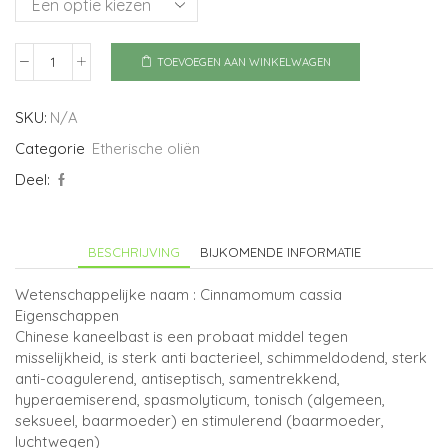
TOEVOEGEN AAN WINKELWAGEN
Kaneel
bast
Chinese
SKU:
N/A
aantal
Categorie
Etherische oliën
Deel:
BESCHRIJVING
BIJKOMENDE INFORMATIE
Wetenschappelijke naam : Cinnamomum cassia
Eigenschappen
Chinese kaneelbast is een probaat middel tegen
misselijkheid, is sterk anti bacterieel, schimmeldodend, sterk
anti-coagulerend, antiseptisch, samentrekkend,
hyperaemiserend, spasmolyticum, tonisch (algemeen,
seksueel, baarmoeder) en stimulerend (baarmoeder,
luchtwegen)