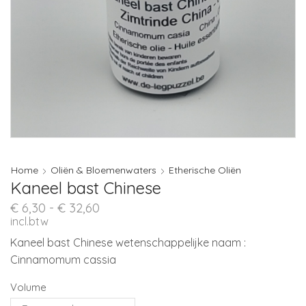
Home
Oliën & Bloemenwaters
Etherische Oliën
Kaneel bast Chinese
Prijsklasse:
€
6,30
-
€
32,60
€ 6,30
incl.btw
tot
Kaneel bast Chinese wetenschappelijke naam :
€ 32,60
Cinnamomum cassia
Volume