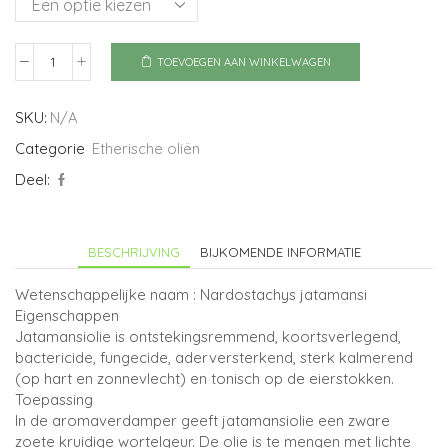
TOEVOEGEN AAN WINKELWAGEN
Jatamansi
aantal
SKU:
N/A
Categorie
Etherische oliën
Deel:
BESCHRIJVING
BIJKOMENDE INFORMATIE
Wetenschappelijke naam : Nardostachys jatamansi
Eigenschappen
Jatamansiolie is ontstekingsremmend, koortsverlegend,
bactericide, fungecide, aderversterkend, sterk kalmerend
(op hart en zonnevlecht) en tonisch op de eierstokken.
Toepassing
In de aromaverdamper geeft jatamansiolie een zware
zoete kruidige wortelgeur. De olie is te mengen met lichte