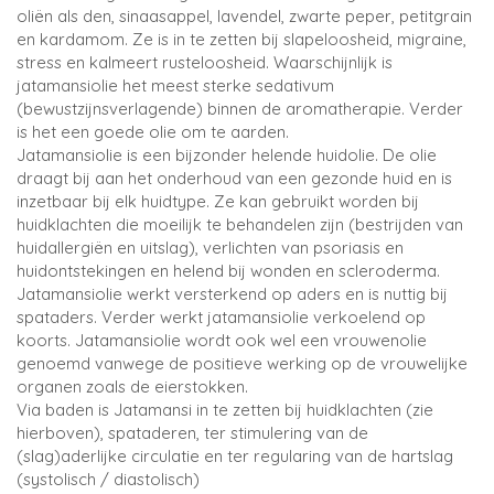
oliën als den, sinaasappel, lavendel, zwarte peper, petitgrain
en kardamom. Ze is in te zetten bij slapeloosheid, migraine,
stress en kalmeert rusteloosheid. Waarschijnlijk is
jatamansiolie het meest sterke sedativum
(bewustzijnsverlagende) binnen de aromatherapie. Verder
is het een goede olie om te aarden.
Jatamansiolie is een bijzonder helende huidolie. De olie
draagt bij aan het onderhoud van een gezonde huid en is
inzetbaar bij elk huidtype. Ze kan gebruikt worden bij
huidklachten die moeilijk te behandelen zijn (bestrijden van
huidallergiën en uitslag), verlichten van psoriasis en
huidontstekingen en helend bij wonden en scleroderma.
Jatamansiolie werkt versterkend op aders en is nuttig bij
spataders. Verder werkt jatamansiolie verkoelend op
koorts. Jatamansiolie wordt ook wel een vrouwenolie
genoemd vanwege de positieve werking op de vrouwelijke
organen zoals de eierstokken.
Via baden is Jatamansi in te zetten bij huidklachten (zie
hierboven), spataderen, ter stimulering van de
(slag)aderlijke circulatie en ter regularing van de hartslag
(systolisch / diastolisch)