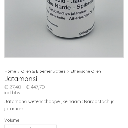
Home
Oliën & Bloemenwaters
Etherische Oliën
Jatamansi
Prijsklasse:
€
27,40
-
€
447,70
€ 27,40
incl.btw
tot
Jatamansi wetenschappelijke naam : Nardostachys
€ 447,70
jatamansi
Volume