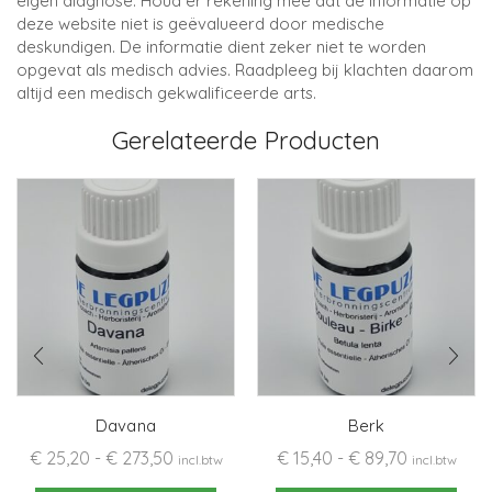
eigen diagnose. Houd er rekening mee dat de informatie op
deze website niet is geëvalueerd door medische
deskundigen. De informatie dient zeker niet te worden
opgevat als medisch advies. Raadpleeg bij klachten daarom
altijd een medisch gekwalificeerde arts.
Gerelateerde Producten
Davana
Berk
Prijsklasse:
Prijsklasse
€
25,20
-
€
273,50
€
15,40
-
€
89,70
incl.btw
incl.btw
€ 25,20
Dit
€ 15,40
Dit