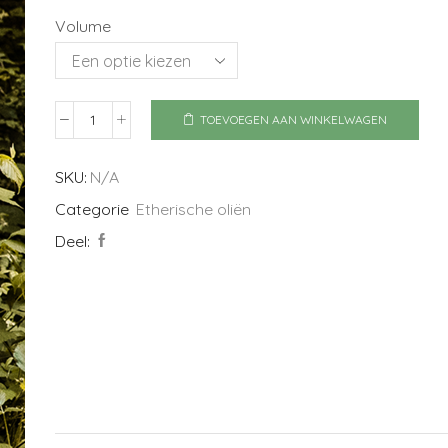
Volume
TOEVOEGEN AAN WINKELWAGEN
Hyssop
Berg
aantal
SKU:
N/A
Categorie
Etherische oliën
Deel: