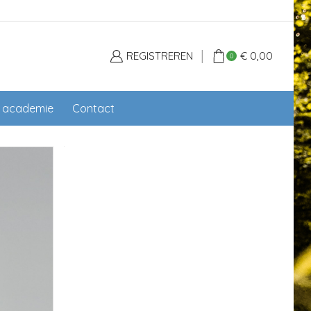
REGISTREREN
€
0,00
0
l academie
Contact