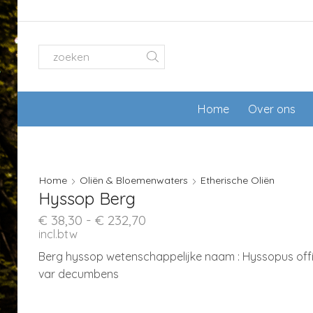
SEARCH
INPUT
Home
Over ons
Home
Oliën & Bloemenwaters
Etherische Oliën
Hyssop Berg
Prijsklasse:
€
38,30
-
€
232,70
€ 38,30
incl.btw
tot
Berg hyssop wetenschappelijke naam : Hyssopus offic
€ 232,70
var decumbens