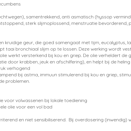
 decumbens
chtwegen), samentrekkend, anti asmatisch (hyssop verminderd 
toppend, sterk slijmoplossend, menstruatie bevorderend, pr
kruidige geur, die goed samengaat met tijm, eucalyptus, lav
lpt taai bronchiaal slijm op te lossen. Deze werking wordt v
olie werkt versterkend bij kou en griep. De olie verheldert de
tatie door krabben, jeuk en afschilfering), en helpt bij de h
eddruk verhogend
krampend bij astma, immuun stimulerend bij kou en griep, st
rde problemen.
e voor volwassenen bij lokale toediening
ele olie voor een vol bad
 irriterend en niet sensibiliserend. Bij overdosering (inwendig