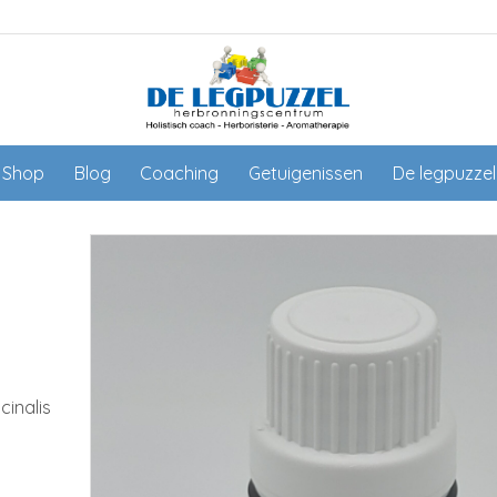
Shop
Blog
Coaching
Getuigenissen
De legpuzze
inalis