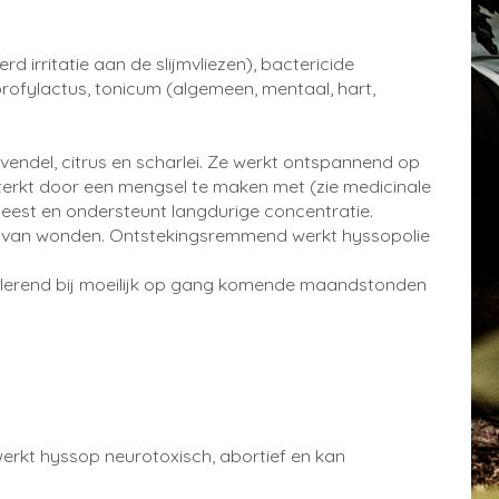
irritatie aan de slijmvliezen), bactericide
ofylactus, tonicum (algemeen, mentaal, hart,
endel, citrus en scharlei. Ze werkt ontspannend op
esterkt door een mengsel te maken met (zie medicinale
 geest en ondersteunt langdurige concentratie.
eling van wonden. Ontstekingsremmend werkt hyssopolie
imulerend bij moeilijk op gang komende maandstonden
) werkt hyssop neurotoxisch, abortief en kan