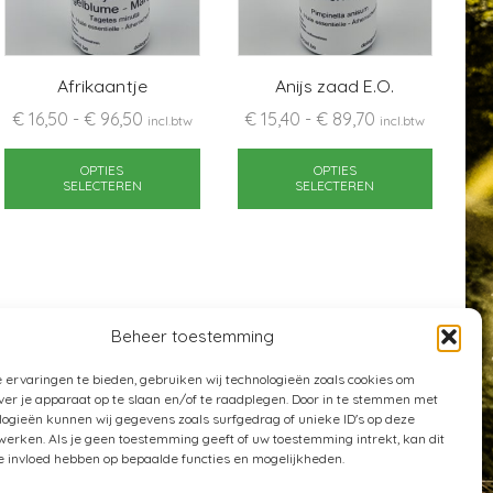
Afrikaantje
Anijs zaad E.O.
Prijsklasse:
Prijsklasse:
€
16,50
-
€
96,50
€
15,40
-
€
89,70
€
incl.btw
incl.btw
€ 16,50
Dit
€ 15,40
Dit
duct
tot
product
tot
produc
OPTIES
OPTIES
SELECTEREN
SELECTEREN
ft
€ 96,50
heeft
€ 89,70
heeft
rdere
meerdere
meerde
aties.
variaties.
variatie
e
Deze
Deze
e
optie
optie
kan
kan
Beheer toestemming
ozen
gekozen
gekoze
den
worden
worden
 ervaringen te bieden, gebruiken wij technologieën zoals cookies om
ver je apparaat op te slaan en/of te raadplegen. Door in te stemmen met
op
op
logieën kunnen wij gegevens zoals surfgedrag of unieke ID's op deze
de
de
werken. Als je geen toestemming geeft of uw toestemming intrekt, kan dit
ductpagina
productpagina
produc
e invloed hebben op bepaalde functies en mogelijkheden.