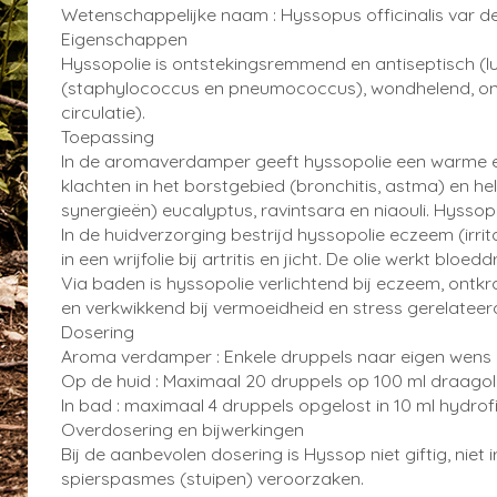
Wetenschappelijke naam : Hyssopus officinalis var
Eigenschappen
Hyssopolie is ontstekingsremmend en antiseptisch (lu
(staphylococcus en pneumococcus), wondhelend, onts
circulatie).
Toepassing
In de aromaverdamper geeft hyssopolie een warme en 
klachten in het borstgebied (bronchitis, astma) en he
synergieën) eucalyptus, ravintsara en niaouli. Hyssop
In de huidverzorging bestrijd hyssopolie eczeem (irri
in een wrijfolie bij artritis en jicht. De olie werkt blo
Via baden is hyssopolie verlichtend bij eczeem, ont
en verkwikkend bij vermoeidheid en stress gerelatee
Dosering
Aroma verdamper : Enkele druppels naar eigen wens
Op de huid : Maximaal 20 druppels op 100 ml draagoli
In bad : maximaal 4 druppels opgelost in 10 ml hydrofi
Overdosering en bijwerkingen
Bij de aanbevolen dosering is Hyssop niet giftig, niet
spierspasmes (stuipen) veroorzaken.