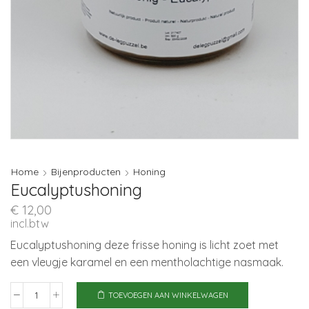
Home
Bijenproducten
Honing
Eucalyptushoning
€
12,00
incl.btw
Eucalyptushoning deze frisse honing is licht zoet met
een vleugje karamel en een mentholachtige nasmaak.
TOEVOEGEN AAN WINKELWAGEN
Eucalyptushoning