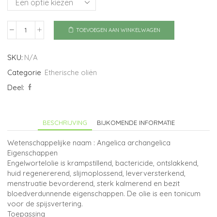
TOEVOEGEN AAN WINKELWAGEN
Engelwortel
aantal
SKU:
N/A
Categorie
Etherische oliën
Deel:
BESCHRIJVING
BIJKOMENDE INFORMATIE
Wetenschappelijke naam : Angelica archangelica
Eigenschappen
Engelwortelolie is krampstillend, bactericide, ontslakkend,
huid regenererend, slijmoplossend, leverversterkend,
menstruatie bevorderend, sterk kalmerend en bezit
bloedverdunnende eigenschappen. De olie is een tonicum
voor de spijsvertering.
Toepassing