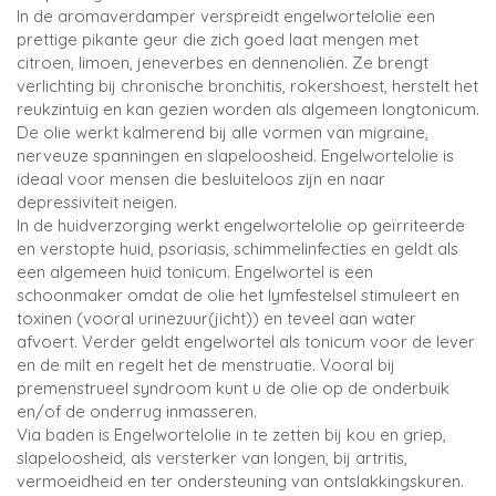
In de aromaverdamper verspreidt engelwortelolie een
prettige pikante geur die zich goed laat mengen met
citroen, limoen, jeneverbes en dennenoliën. Ze brengt
verlichting bij chronische bronchitis, rokershoest, herstelt het
reukzintuig en kan gezien worden als algemeen longtonicum.
De olie werkt kalmerend bij alle vormen van migraine,
nerveuze spanningen en slapeloosheid. Engelwortelolie is
ideaal voor mensen die besluiteloos zijn en naar
depressiviteit neigen.
In de huidverzorging werkt engelwortelolie op geïrriteerde
en verstopte huid, psoriasis, schimmelinfecties en geldt als
een algemeen huid tonicum. Engelwortel is een
schoonmaker omdat de olie het lymfestelsel stimuleert en
toxinen (vooral urinezuur(jicht)) en teveel aan water
afvoert. Verder geldt engelwortel als tonicum voor de lever
en de milt en regelt het de menstruatie. Vooral bij
premenstrueel syndroom kunt u de olie op de onderbuik
en/of de onderrug inmasseren.
Via baden is Engelwortelolie in te zetten bij kou en griep,
slapeloosheid, als versterker van longen, bij artritis,
vermoeidheid en ter ondersteuning van ontslakkingskuren.