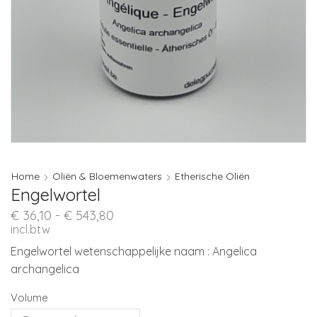
Home
Oliën & Bloemenwaters
Etherische Oliën
Engelwortel
Prijsklasse:
€
36,10
-
€
543,80
€ 36,10
incl.btw
tot
Engelwortel wetenschappelijke naam : Angelica
€ 543,80
archangelica
Volume