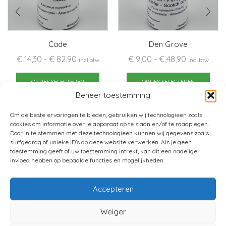
Cade
Den Grove
Prijsklasse:
Prijsklasse:
€
14,30
-
€
82,90
€
9,00
-
€
48,90
incl.btw
incl.btw
€ 14,30
Dit
€ 9,00
Dit
tot
product
tot
pro
OPTIES SELECTEREN
OPTIES SELECTEREN
€ 82,90
heeft
€ 48,90
heef
Beheer toestemming
meerdere
mee
Om de beste ervaringen te bieden, gebruiken wij technologieën zoals
variaties.
varia
cookies om informatie over je apparaat op te slaan en/of te raadplegen.
Deze
Dez
Door in te stemmen met deze technologieën kunnen wij gegevens zoals
optie
opti
surfgedrag of unieke ID's op deze website verwerken. Als je geen
toestemming geeft of uw toestemming intrekt, kan dit een nadelige
kan
kan
invloed hebben op bepaalde functies en mogelijkheden.
gekozen
gek
worden
wor
Accepteren
op
op
de
de
Home
Verkoopsvoorwaarden
Weiger
productpagina
pro