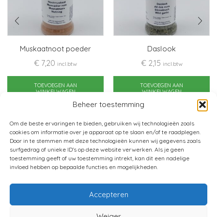
Muskaatnoot poeder
Daslook
€
7,20
€
2,15
incl.btw
incl.btw
TOEVOEGEN AAN
TOEVOEGEN AAN
WINKELWAGEN
WINKELWAGEN
Beheer toestemming
Om de beste ervaringen te bieden, gebruiken wij technologieën zoals
cookies om informatie over je apparaat op te slaan en/of te raadplegen.
Door in te stemmen met deze technologieën kunnen wij gegevens zoals
surfgedrag of unieke ID's op deze website verwerken. Als je geen
toestemming geeft of uw toestemming intrekt, kan dit een nadelige
invloed hebben op bepaalde functies en mogelijkheden.
Accepteren
Home
Verkoopsvoorwaarden
Weiger